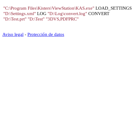
"C:\Program Files\Kisters\ViewStation\KAS.exe"
LOAD_SETTINGS
"D:\Settings.xml"
LOG
"D:\Log\convert.log"
CONVERT
"D:\Test.prt" "D:\Test" "3DVS,PDFPRC"
Aviso legal
-
Protección de datos