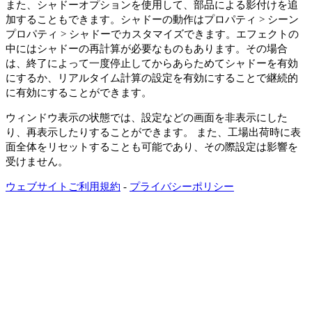
また、
シャドー
オプションを使用して、部品による影付けを追
加することもできます。シャドーの動作は
プロパティ
>
シーン
プロパティ
>
シャドー
でカスタマイズできます。エフェクトの
中にはシャドーの再計算が必要なものもあります。その場合
は、終了によって一度停止してからあらためてシャドーを有効
にするか、
リアルタイム計算
の設定を有効にすることで継続的
に有効にすることができます。
ウィンドウ表示
の状態では、
設定
などの画面を非表示にした
り、再表示したりすることができます。 また、工場出荷時に表
面全体をリセットすることも可能であり、その際設定は影響を
受けません。
ウェブサイトご利用規約
-
プライバシーポリシー