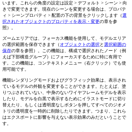
います。これらの角度の設定は
設定
>
デフォルト
>
シーン
>
向
き
で変更できます。現在のシーンを変更する場合は、
プロパテ
ィ
>
シーンプロパティ
>
配置
の下の背景をクリックします（
選
択されたオブジェクトのプロパティを表示・変更
の章を参
照）。
ズーム
エリアでは、
フォーカス
機能を使用して、モデルエリア
の選択範囲を保存できます（
オブジェクトの選択
と
選択範囲の
保存
の章を参照）。この機能は、構成で選択されたノード（例
えば下部構造グループ）にフォーカスするために特に有用で
す。この機能は、コンテキストメニュー（右クリック）でも使
用可能です。
機能
レンダリングモード
および
グラフィック効果
は、表示され
ているモデルの外観を変更することができます。たとえば、塗
りつぶされていない、中身のないワイヤフレームモデルを表示
したり、モデルを白黒で表示するためにイラストモードに切り
替えたり、もしくは
透明度なし
ボタンを押してすべてのジオメ
トリの透明度を一時的に削除したりできます。つまり、これら
はエクスポートに影響を与えない表示効果のみだということで
す。