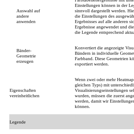
Einstellungen können in der Le
Auswahl auf
sinnvoll dargestellt werden. Hi
andere
die Einstellungen des ausgewäh
anwenden
Ergebnisses auf alle anderen si
Ergebnisse angewendet und die
die Legende entsprechend aktual
Konvertiert die angezeigte Visu
Bänder-
Bändern in individuelle Geomet
Geometrie
Farbband. Diese Geometrien k
erzeugen
exportiert werden.
Wenn zwei oder mehr Heatmap
gleichen Typs) mit unterschied
Eigenschaften
Visualisierungseinstellungen sel
vereinheitlichen
wurden, müssen die zuerst ang
werden, damit wir Einstellunge
können.
Legende