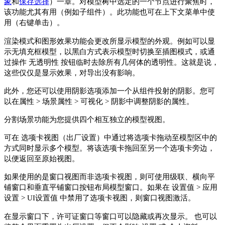
象
和
保存选择
）一章。对模型树中选定的一个节点进行聚焦时，
该功能尤其有用（例如子组件）。此功能也可在上下文菜单中使
用（右键单击）。
渲染模式
和
图形效果
功能会更改所显示模型的外观。例如可以显
示无填充框模型，以黑白方式表示模型时切换至插图模式，或通
过操作
无透明性
按钮临时去除所有几何体的透明性。这就是说，
这些仅仅是显示效果，对导出没有影响。
此外，您还可以使用
阴影
选项添加一个从组件投射的阴影。您可
以在
属性
>
场景属性
>
可视化
>
阴影
中调整阴影的属性。
分割场景
功能为您提供四个相互独立的模型视图。
可在 选项卡视图（出厂设置）中通过将选项卡拖动至模型区中的
方式同时显示多个模型。将该选项卡拖回至另一个选项卡旁边，
以便返回至原始视图。
如果使用的是窗口视图而非选项卡视图，则可使用
级联
、
横向平
铺窗口
和
垂直平铺窗口
按钮布局模型窗口。如果在
设置值
>
应用
设置
>
UI设置值
中禁用了选项卡视图，则窗口视图激活。
在
显示
窗口下，
许可证
窗口等窗口可以隐藏或再次显示。 也可以