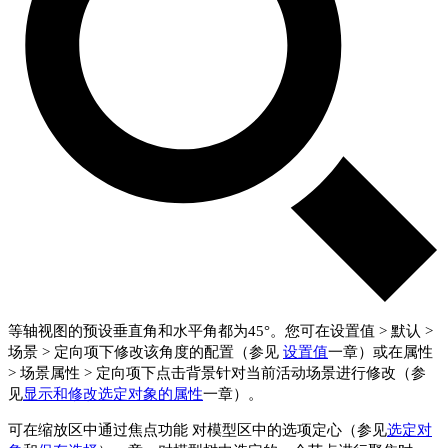
等轴视图的预设垂直角和水平角都为45°。您可在
设置值
>
默认
>
场景
>
定向
项下修改该角度的配置（参见
设置值
一章）或在
属性
>
场景属性
>
定向
项下点击背景针对当前活动场景进行修改（参
见
显示和修改选定对象的属性
一章）。
可在
缩放
区中通过
焦点
功能 对模型区中的选项定心（参见
选定对